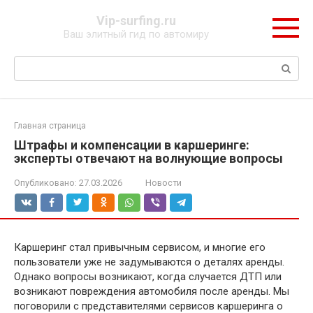
Перейти
Vip-surfing.ru
к
Ваш элитный гид по автомиру
контенту
Поиск:
Главная страница
Штрафы и компенсации в каршеринге:
эксперты отвечают на волнующие вопросы
Опубликовано:
27.03.2026
Новости
Каршеринг стал привычным сервисом, и многие его
пользователи уже не задумываются о деталях аренды.
Однако вопросы возникают, когда случается ДТП или
возникают повреждения автомобиля после аренды. Мы
поговорили с представителями сервисов каршеринга о