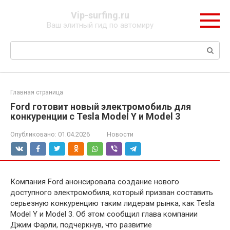
Перейти
Vip-surfing.ru
к
Ваш элитный гид по автомиру
контенту
Поиск:
Главная страница
Ford готовит новый электромобиль для
конкуренции с Tesla Model Y и Model 3
Опубликовано:
01.04.2026
Новости
Компания Ford анонсировала создание нового
доступного электромобиля, который призван составить
серьезную конкуренцию таким лидерам рынка, как Tesla
Model Y и Model 3. Об этом сообщил глава компании
Джим Фарли, подчеркнув, что развитие