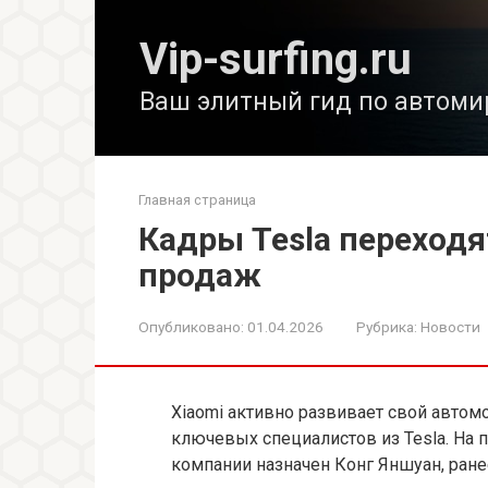
Перейти
к
Vip-surfing.ru
контенту
Ваш элитный гид по автоми
Главная страница
Кадры Tesla переходя
продаж
Опубликовано:
01.04.2026
Рубрика:
Новости
Xiaomi активно развивает свой автом
ключевых специалистов из Tesla. На 
компании назначен Конг Яншуан, ранее