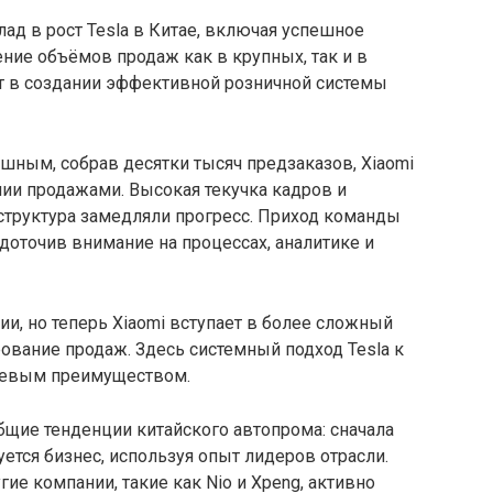
ад в рост Tesla в Китае, включая успешное
ние объёмов продаж как в крупных, так и в
ыт в создании эффективной розничной системы
ешным, собрав десятки тысяч предзаказов, Xiaomi
ии продажами. Высокая текучка кадров и
структура замедляли прогресс. Приход команды
едоточив внимание на процессах, аналитике и
и, но теперь Xiaomi вступает в более сложный
ование продаж. Здесь системный подход Tesla к
чевым преимуществом.
общие тенденции китайского автопрома: сначала
уется бизнес, используя опыт лидеров отрасли.
е компании, такие как Nio и Xpeng, активно