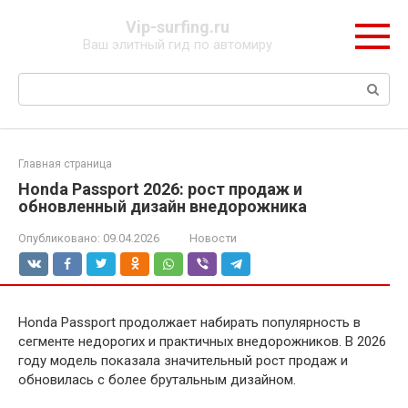
Перейти
Vip-surfing.ru
к
Ваш элитный гид по автомиру
контенту
Поиск:
Главная страница
Honda Passport 2026: рост продаж и
обновленный дизайн внедорожника
Опубликовано:
09.04.2026
Новости
Honda Passport продолжает набирать популярность в
сегменте недорогих и практичных внедорожников. В 2026
году модель показала значительный рост продаж и
обновилась с более брутальным дизайном.