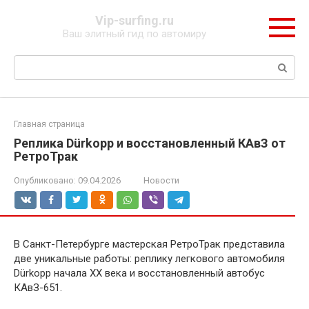
Перейти
Vip-surfing.ru
к
Ваш элитный гид по автомиру
контенту
Поиск:
Главная страница
Реплика Dürkopp и восстановленный КАвЗ от
РетроТрак
Опубликовано:
09.04.2026
Новости
В Санкт-Петербурге мастерская РетроТрак представила
две уникальные работы: реплику легкового автомобиля
Dürkopp начала XX века и восстановленный автобус
КАвЗ-651.