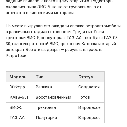
задание привело к настоящему открытию. Радиаторы
оказались типа ЗИС-5, но не от грузовиков, а от
агрегатов с зисовскими моторами.
На месте выгрузки его ожидали свежие ретроавтомобили
в различных стадиях готовности. Среди них были
трехтонки ЗИС-5, «полуторка» ГАЗ-АА, автобусы ГАЗ-03-
30, газогенераторный ЗИС, трехосная Катюша и старый
автокран. Все эти шедевры — результаты работы
РетроТрак.
Модель
Тип
Статус
Dürkopp
Реплика
Создается
КАвЗ-651
Восстановленный
Готов
ЗИС-5
Трехтонка
В процессе
ГАЗ-АА
Полуторка
В процессе