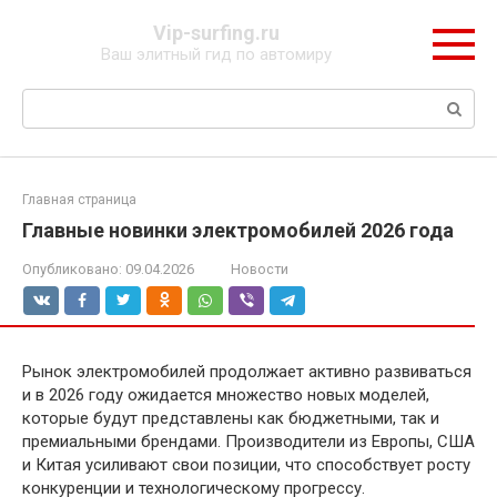
Перейти
Vip-surfing.ru
к
Ваш элитный гид по автомиру
контенту
Поиск:
Главная страница
Главные новинки электромобилей 2026 года
Опубликовано:
09.04.2026
Новости
Рынок электромобилей продолжает активно развиваться
и в 2026 году ожидается множество новых моделей,
которые будут представлены как бюджетными, так и
премиальными брендами. Производители из Европы, США
и Китая усиливают свои позиции, что способствует росту
конкуренции и технологическому прогрессу.