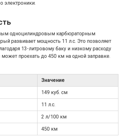
о электроники.
сть
нным одноцилиндровым карбюраторным
орый развивает мощность 11 л.с. Это позволяет
Благодаря 13-литровому баку и низкому расходу
л может проехать до 450 км на одной заправке.
Значение
149 куб. см
11 л.с.
2 л/100 км
450 км