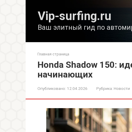
Перейти
к
Vip-surfing.ru
контенту
Ваш элитный гид по автоми
Главная страница
Honda Shadow 150: и
начинающих
Опубликовано:
12.04.2026
Рубрика:
Новости