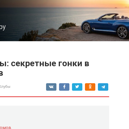
ру
: секретные гонки в
в
Клубы
ромов