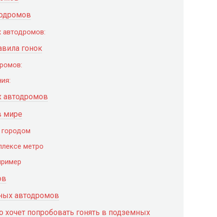
тодромов
 автодромов:
авила гонок
ромов:
ия:
х автодромов
в мире
д городом
плексе метро
пример
ов
мных автодромов
о хочет попробовать гонять в подземных