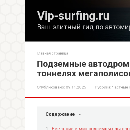
Перейти
к
Vip-surfing.ru
контенту
Ваш элитный гид по автоми
Главная страница
Подземные автодромы
тоннелях мегаполисо
Опубликовано:
09.11.2025
Рубрика:
Частные 
Содержание
Введение в мир подземных автод