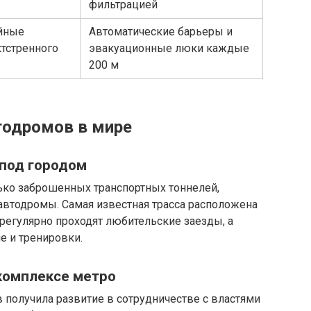
фильтрацией
йные
Автоматические барьеры и
ктстренного
эвакуационные люки каждые
200 м
одромов в мире
 под городом
ько заброшенных транспортных тоннелей,
втодромы. Самая известная трасса расположена
регулярно проходят любительские заезды, а
е и тренировки.
комплексе метро
 получила развитие в сотрудничестве с властями