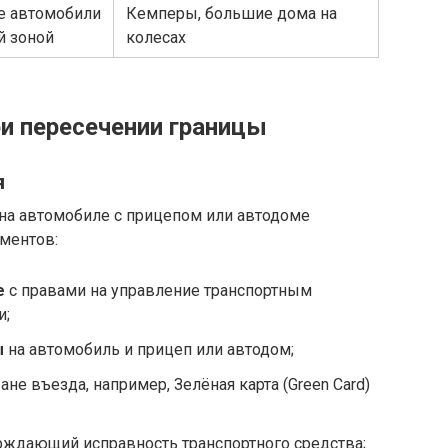
 автомобили
Кемперы, большие дома на
й зоной
колесах
и пересечении границы
я
на автомобиле с прицепом или автодоме
ментов:
е
с правами на управление транспортным
и;
ы
на автомобиль и прицеп или автодом;
ане въезда, например, Зелёная карта (Green Card)
ерждающий исправность транспортного средства;