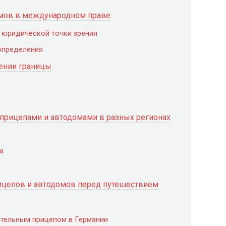
омов в международном праве
с юридической точки зрения
 определения
ении границы
 прицепами и автодомами в разных регионах
а
ицепов и автодомов перед путешествием
ительным прицепом в Германии