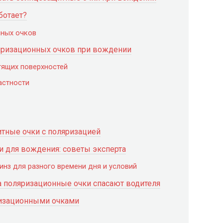
ботает?
нных очков
яризационных очков при вождении
тящих поверхностей
астности
тные очки с поляризацией
 для вождения: советы эксперта
инз для разного времени дня и условий
а поляризационные очки спасают водителя
ризационными очками