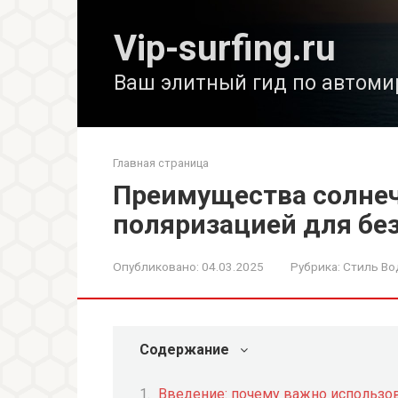
Перейти
к
Vip-surfing.ru
контенту
Ваш элитный гид по автоми
Главная страница
Преимущества солнеч
поляризацией для бе
Опубликовано:
04.03.2025
Рубрика:
Стиль Во
Содержание
Введение: почему важно использо