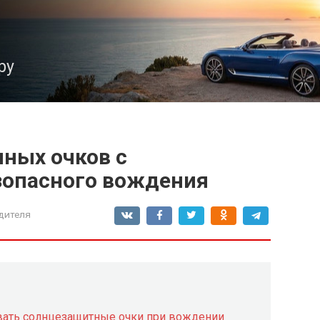
ру
ных очков с
зопасного вождения
дителя
вать солнцезащитные очки при вождении