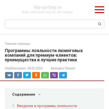
Перейти
Vip-surfing.ru
к
Ваш элитный гид по автомиру
контенту
Поиск:
Главная страница
Программы лояльности лизинговых
компаний для премиум-клиентов:
преимущества и лучшие практики
Опубликовано:
09.02.2026
Аренда и Лизинг
Содержание
Введение в программы лояльности