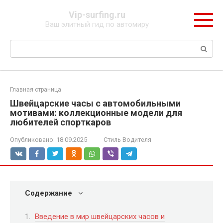
Перейти
Vip-surfing.ru
к
Ваш элитный гид по автомиру
контенту
Поиск:
Главная страница
Швейцарские часы с автомобильными
мотивами: коллекционные модели для
любителей спорткаров
Опубликовано:
18.09.2025
Стиль Водителя
Содержание
Введение в мир швейцарских часов и