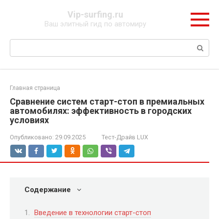
Перейти
Vip-surfing.ru
к
Ваш элитный гид по автомиру
контенту
Поиск:
Главная страница
Сравнение систем старт-стоп в премиальных
автомобилях: эффективность в городских
условиях
Опубликовано:
29.09.2025
Тест-Драйв LUX
Содержание
Введение в технологии старт-стоп