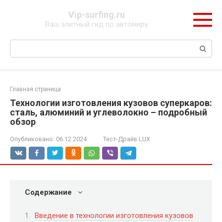
Перейти
Vip-surfing.ru
к
Ваш элитный гид по автомиру
контенту
Поиск:
Главная страница
Технологии изготовления кузовов суперкаров:
сталь, алюминий и углеволокно – подробный
обзор
Опубликовано:
06.12.2024
Тест-Драйв LUX
Содержание
Введение в технологии изготовления кузовов