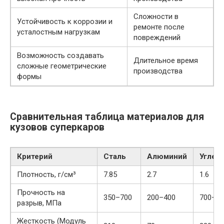
Сложности в
Устойчивость к коррозии и
ремонте после
усталостным нагрузкам
повреждений
Возможность создавать
Длительное время
сложные геометрические
производства
формы
Сравнительная таблица материалов для
кузовов суперкаров
Критерий
Сталь
Алюминий
Углев
Плотность, г/см³
7.85
2.7
1.6
Прочность на
350–700
200–400
700–15
разрыв, МПа
Жесткость (Модуль