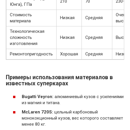
210
70
230–28
Юнга), ГПа
Стоимость
Очень
Низкая
Средняя
материала
высок
Технологическая
сложность
Низкая
Средняя
Высок
изготовления
Ремонтопригодность
Хорошая
Средняя
Низка
Примеры использования материалов в
известных суперкарах
Bugatti Veyron:
алюминиевый кузов с усилениями
из магния и титана.
McLaren 720S:
цельный карбоновый
монококционный кузов, вес которого составляет
менее 80 кг.