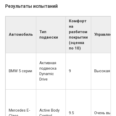
Результаты испытаний
Комфорт
на
Тип
разбитом
Автомобиль
Управляем
подвески
покрытии
(оценка
по 10)
Активная
подвеска
BMW 5 серии
9
Высокая
Dynamic
Drive
Mercedes E-
Active Body
9.5
Очень высо
Class
Control