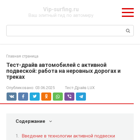
Перейти
Vip-surfing.ru
к
Ваш элитный гид по автомиру
контенту
Поиск:
Главная страница
Тест-драйв автомобилей с активной
подвеской: работа на неровных дорогах и
треках
Опубликовано:
03.06.2025
Тест-Драйв LUX
Содержание
Введение в технологии активной подвески