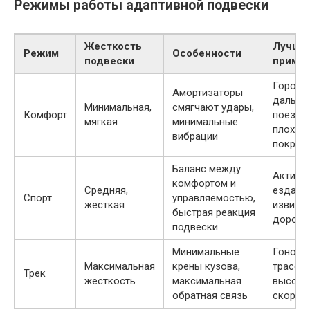
Режимы работы адаптивной подвески
Жесткость
Лучше
Режим
Особенности
подвески
приме
Город,
Амортизаторы
дальня
Минимальная,
смягчают удары,
Комфорт
поездк
мягкая
минимальные
плохое
вибрации
покрыт
Баланс между
Активн
комфортом и
Средняя,
езда п
Спорт
управляемостью,
жесткая
извили
быстрая реакция
дорога
подвески
Минимальные
Гоночн
Максимальная
крены кузова,
трасса,
Трек
жесткость
максимальная
высоки
обратная связь
скорос