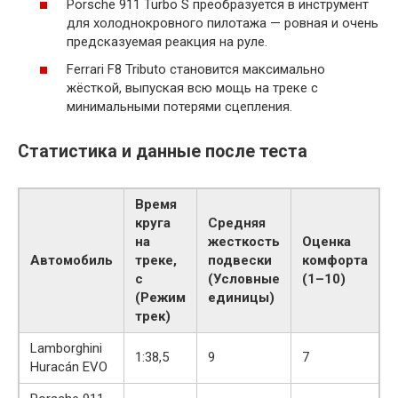
Porsche 911 Turbo S преобразуется в инструмент
для холоднокровного пилотажа — ровная и очень
предсказуемая реакция на руле.
Ferrari F8 Tributo становится максимально
жёсткой, выпуская всю мощь на треке с
минимальными потерями сцепления.
Статистика и данные после теста
Время
круга
Средняя
на
жесткость
Оценка
Автомобиль
треке,
подвески
комфорта
с
(Условные
(1–10)
(Режим
единицы)
трек)
Lamborghini
1:38,5
9
7
Huracán EVO