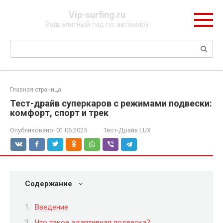
Перейти
Vip-surfing.ru
к
Ваш элитный гид по автомиру
контенту
Поиск:
Главная страница
Тест-драйв суперкаров с режимами подвески:
комфорт, спорт и трек
Опубликовано:
01.06.2025
Тест-Драйв LUX
Содержание
Введение
Что такое адаптивная подвеска?