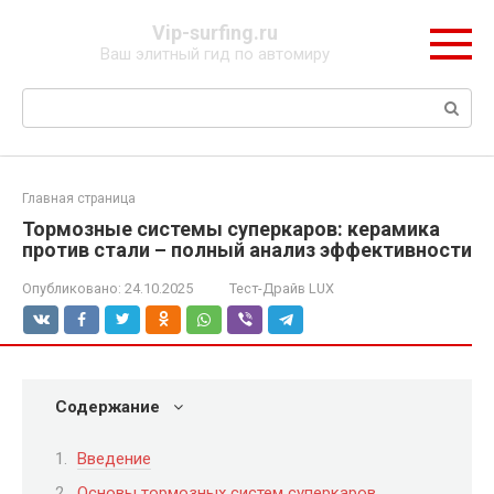
Перейти
Vip-surfing.ru
к
Ваш элитный гид по автомиру
контенту
Поиск:
Главная страница
Тормозные системы суперкаров: керамика
против стали – полный анализ эффективности
Опубликовано:
24.10.2025
Тест-Драйв LUX
Содержание
Введение
Основы тормозных систем суперкаров