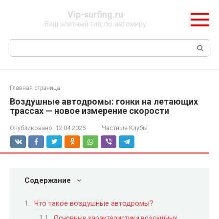
Перейти
Vip-surfing.ru
к
Ваш элитный гид по автомиру
контенту
Поиск:
Главная страница
Воздушные автодромы: гонки на летающих
трассах — новое измерение скорости
Опубликовано:
12.04.2025
Частные Клубы
Содержание
Что такое воздушные автодромы?
Основные характеристики воздушных