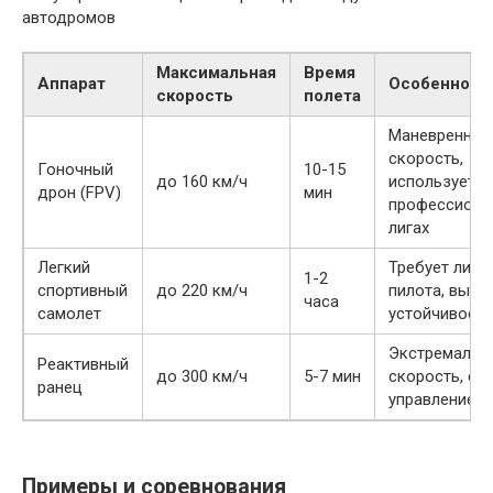
автодромов
Максимальная
Время
Аппарат
Особенност
скорость
полета
Маневреннос
скорость,
Гоночный
10-15
до 160 км/ч
используется
дрон (FPV)
мин
профессиона
лигах
Легкий
Требует лице
1-2
спортивный
до 220 км/ч
пилота, высо
часа
самолет
устойчивость
Экстремальн
Реактивный
до 300 км/ч
5-7 мин
скорость, сл
ранец
управление
Примеры и соревнования