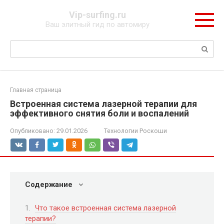
Перейти
Vip-surfing.ru
к
Ваш элитный гид по автомиру
контенту
Поиск:
Главная страница
Встроенная система лазерной терапии для
эффективного снятия боли и воспалений
Опубликовано:
29.01.2026
Технологии Роскоши
Содержание
Что такое встроенная система лазерной
терапии?