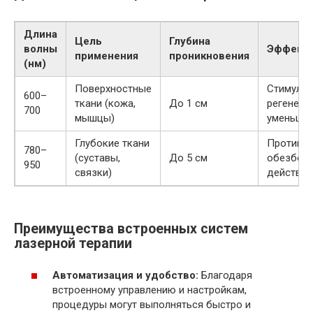
Длина
Цель
Глубина
волны
Эффект
применения
проникновения
(нм)
Поверхностные
Стимуля
600–
ткани (кожа,
До 1 см
регенера
700
мышцы)
уменьшен
Глубокие ткани
Противов
780–
(суставы,
До 5 см
обезбол
950
связки)
действие
Преимущества встроенных систем
лазерной терапии
Автоматизация и удобство:
Благодаря
встроенному управлению и настройкам,
процедуры могут выполняться быстро и