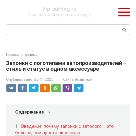
Перейти
Vip-surfing.ru
к
Ваш элитный гид по автомиру
контенту
Поиск:
Главная страница
Запонки с логотипами автопроизводителей –
стиль и статус в одном аксессуаре
Опубликовано:
25.11.2025
Стиль Водителя
Содержание
Введение: почему запонки с автолого – это
больше, чем просто аксессуар