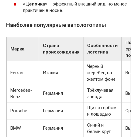
«Цепочка»
– эффектный внешний вид, но менее
практичен в носке.
Наиболее популярные автологотипы
Попу
Страна
Особенности
Марка
сред
происхождения
логотипа
поку
Черный
Ferrari
Италия
жеребец на
Высо
желтом фоне
Mercedes-
Трёхлучевая
Германия
Высо
Benz
звезда
Щит с гербом
Porsche
Германия
Сред
и лошадью
Синий и
BMW
Германия
Высо
белый круг