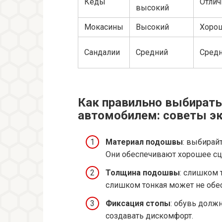
Кеды
Отли
высокий
Мокасины
Высокий
Хоро
Сандалии
Средний
Сред
Как правильно выбирать
автомобилем: советы э
Материал подошвы
: выбирай
Они обеспечивают хорошее сц
Толщина подошвы
: слишком 
слишком тонкая может не обе
Фиксация стопы
: обувь долж
создавать дискомфорт.