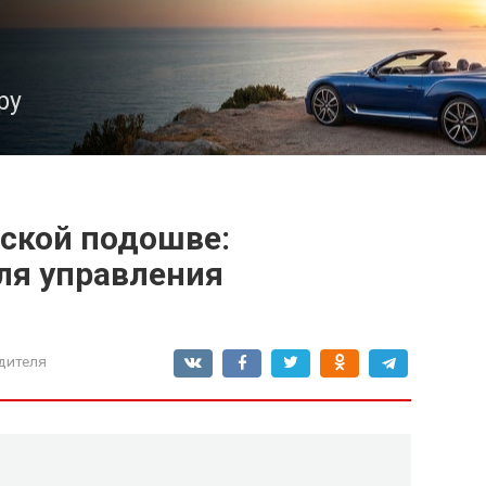
ру
оской подошве:
ля управления
дителя