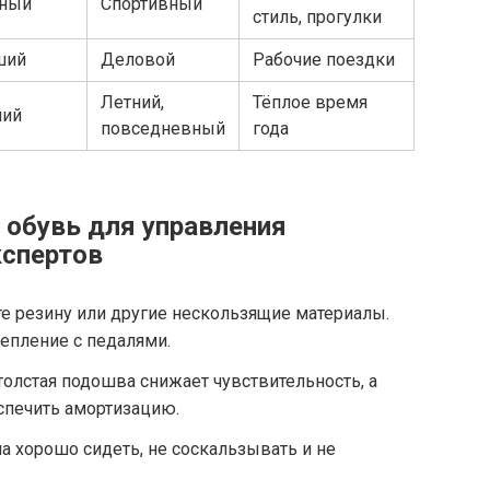
чный
Спортивный
стиль, прогулки
ший
Деловой
Рабочие поездки
Летний,
Тёплое время
ний
повседневный
года
 обувь для управления
кспертов
те резину или другие нескользящие материалы.
епление с педалями.
толстая подошва снижает чувствительность, а
спечить амортизацию.
на хорошо сидеть, не соскальзывать и не