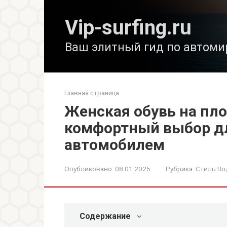
Перейти
к
Vip-surfing.ru
контенту
Ваш элитный гид по автоми
Главная страница
Женская обувь на пл
комфортный выбор д
автомобилем
Опубликовано:
08.01.2025
Рубрика:
Стиль Во
Содержание