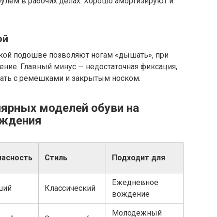
рулём в рабочих делах. Хорошо амортизируют и
ой
ской подошве позволяют ногам «дышать», при
ение. Главный минус — недостаточная фиксация,
ать с ремешками и закрытым носком.
лярных моделей обуви на
ождения
пасность
Стиль
Подходит для
Ежедневное
ший
Классический
вождение
Молодёжный