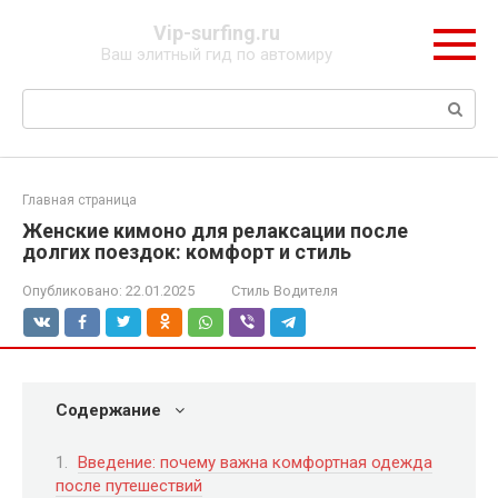
Перейти
Vip-surfing.ru
к
Ваш элитный гид по автомиру
контенту
Поиск:
Главная страница
Женские кимоно для релаксации после
долгих поездок: комфорт и стиль
Опубликовано:
22.01.2025
Стиль Водителя
Содержание
Введение: почему важна комфортная одежда
после путешествий