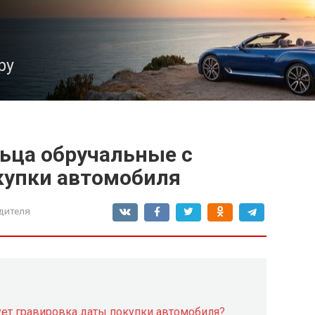
ру
льца обручальные с
купки автомобиля
дителя
ует гравировка даты покупки автомобиля?