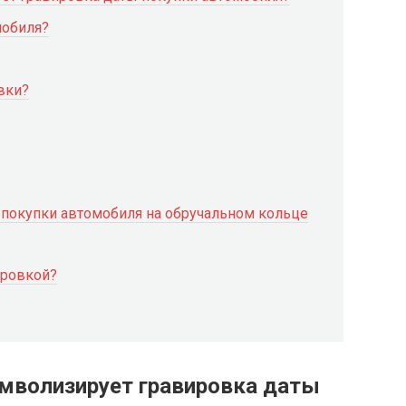
мобиля?
вки?
покупки автомобиля на обручальном кольце
ировкой?
имволизирует гравировка даты