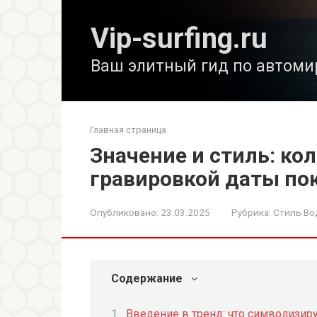
Перейти
к
Vip-surfing.ru
контенту
Ваш элитный гид по автоми
Главная страница
Значение и стиль: ко
гравировкой даты по
Опубликовано:
23.03.2025
Рубрика:
Стиль Во
Содержание
Введение в тренд: что символизир