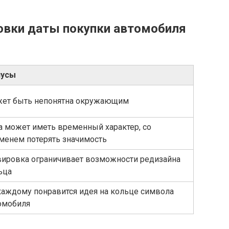
овки даты покупки автомобиля
усы
ет быть непонятна окружающим
а может иметь временный характер, со
менем потерять значимость
вировка ограничивает возможности редизайна
ьца
каждому понравится идея на кольце символа
омобиля