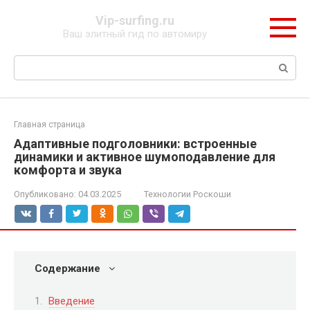
Перейти
Vip-surfing.ru
к
Ваш элитный гид по автомиру
контенту
Поиск:
Главная страница
Адаптивные подголовники: встроенные
динамики и активное шумоподавление для
комфорта и звука
Опубликовано:
04.03.2025
Технологии Роскоши
Содержание
Введение