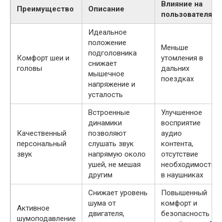
Влияние на
Преимущество
Описание
пользователя
Идеальное
положение
Меньше
подголовника
Комфорт шеи и
утомления в
снижает
головы
дальних
мышечное
поездках
напряжение и
усталость
Встроенные
Улучшенное
динамики
восприятие
Качественный
позволяют
аудио
персональный
слушать звук
контента,
звук
напрямую около
отсутствие
ушей, не мешая
необходимости
другим
в наушниках
Снижает уровень
Повышенный
шума от
комфорт и
Активное
двигателя,
безопасность
шумоподавление