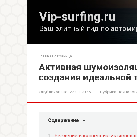
Перейти
к
Vip-surfing.ru
контенту
Ваш элитный гид по автоми
Главная страница
Активная шумоизоляц
создания идеальной
Опубликовано:
22.01.2025
Рубрика:
Технолог
Содержание
Введение в концепцию активной 