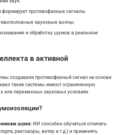
ний звук.
 и формирует противофазные сигналы.
отивоположные звуковые волны.
познавание и обработку шумов в реальном
еллекта в активной
тмы создавали противофазный сигнал на основе
днако такие системы имеют ограниченную
х или переменных звуковых условиях.
шумоизоляции?
чникам шума:
ИИ способен обучаться отличать
рта, разговоры, ветер и т.д.) и применять