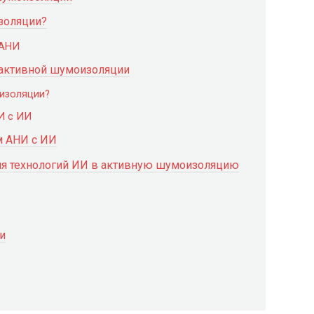
золяции?
 АНИ
 активной шумоизоляции
изоляции?
И с ИИ
м АНИ с ИИ
я технологий ИИ в активную шумоизоляцию
и