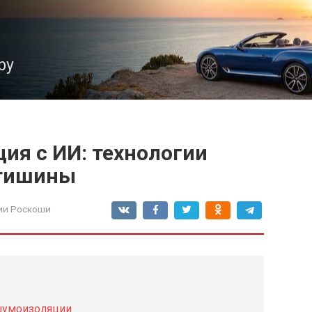
ру
ия с ИИ: технологии
 тишины
ии Роскоши
шумоизоляции