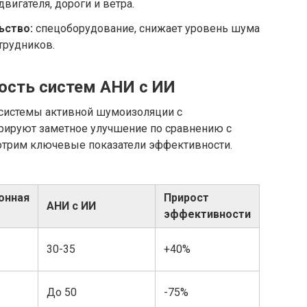
игателя, дороги и ветра.
ьство:
спецоборудование, снижает уровень шума
трудников.
ость систем АНИ с ИИ
 системы активной шумоизоляции с
рируют заметное улучшение по сравнению с
отрим ключевые показатели эффективности.
онная
Прирост
АНИ с ИИ
эффективности
30-35
+40%
До 50
-75%