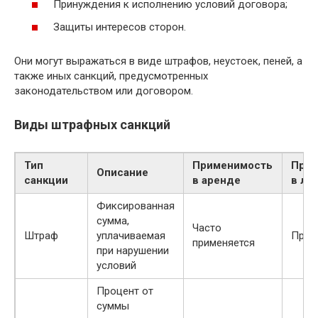
Принуждения к исполнению условий договора;
Защиты интересов сторон.
Они могут выражаться в виде штрафов, неустоек, пеней, а
также иных санкций, предусмотренных
законодательством или договором.
Виды штрафных санкций
Тип
Применимость
Прим
Описание
санкции
в аренде
в ли
Фиксированная
сумма,
Часто
Штраф
уплачиваемая
Прим
применяется
при нарушении
условий
Процент от
суммы