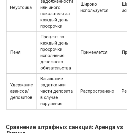
задолженности
Широко
Широ
Неустойка
или иного
используется
испо
показателя за
каждый день
просрочки
Процент за
каждый день
просрочки
Пеня
Применяется
Прим
исполнения
денежного
обязательства
Взыскание
Удержание
задатка или
авансов/
части депозита
Распространено
Редк
депозитов
в случае
нарушения
Сравнение штрафных санкций: Аренда vs