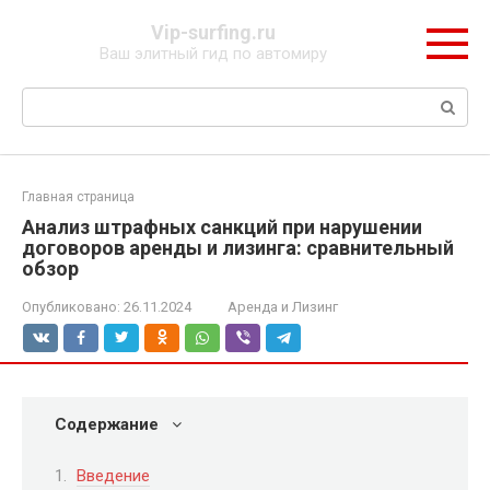
Перейти
Vip-surfing.ru
к
Ваш элитный гид по автомиру
контенту
Поиск:
Главная страница
Анализ штрафных санкций при нарушении
договоров аренды и лизинга: сравнительный
обзор
Опубликовано:
26.11.2024
Аренда и Лизинг
Содержание
Введение