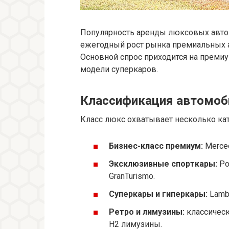
Популярность аренды люксовых авто 
ежегодный рост рынка премиальных а
Основной спрос приходится на преми
модели суперкаров.
Классификация автомоб
Класс люкс охватывает несколько ка
Бизнес-класс премиум:
Merced
Эксклюзивные спорткары:
Por
GranTurismo.
Суперкары и гиперкары:
Lambo
Ретро и лимузины:
классически
H2 лимузины.