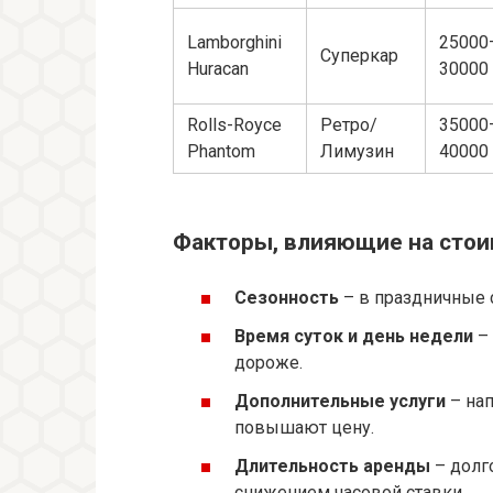
Lamborghini
25000
Суперкар
Huracan
30000
Rolls-Royce
Ретро/
35000
Phantom
Лимузин
40000
Факторы, влияющие на сто
Сезонность
– в праздничные 
Время суток и день недели
– 
дороже.
Дополнительные услуги
– нап
повышают цену.
Длительность аренды
– долг
снижением часовой ставки.