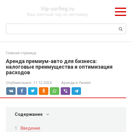
Перейти
Vip-surfing.ru
к
Ваш элитный гид по автомиру
контенту
Поиск:
Главная страница
Аренда премиум-авто для бизнеса:
налоговые преимущества и оптимизация
расходов
Опубликовано:
11.12.2024
Аренда и Лизинг
Содержание
Введение