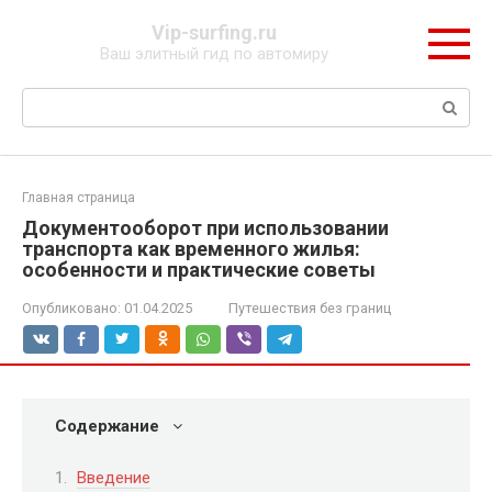
Перейти
Vip-surfing.ru
к
Ваш элитный гид по автомиру
контенту
Поиск:
Главная страница
Документооборот при использовании
транспорта как временного жилья:
особенности и практические советы
Опубликовано:
01.04.2025
Путешествия без границ
Содержание
Введение