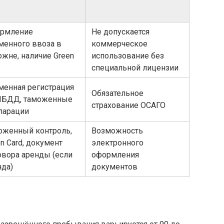
рмление
Не допускается
менного ввоза в
коммерческое
ожне, наличие Green
использование без
специальной лицензии
менная регистрация
Обязательное
ИБДД, таможенные
страхование ОСАГО
ларации
оженный контроль,
Возможность
n Card, документ
электронного
овора аренды (если
оформления
нда)
документов