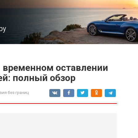
ру
 временном оставлении
ей: полный обзор
вия без границ