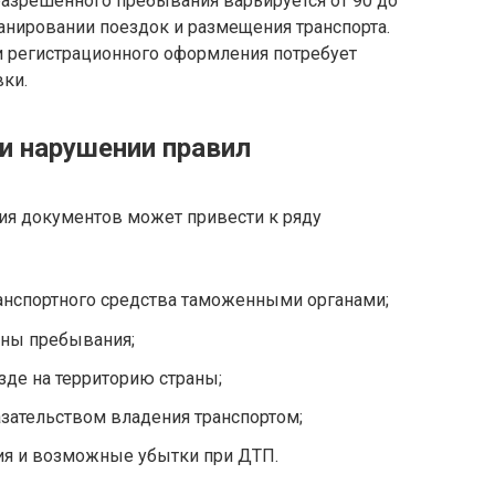
разрешённого пребывания варьируется от 90 до
ланировании поездок и размещения транспорта.
и регистрационного оформления потребует
вки.
и нарушении правил
я документов может привести к ряду
анспортного средства таможенными органами;
аны пребывания;
де на территорию страны;
зательством владения транспортом;
тия и возможные убытки при ДТП.