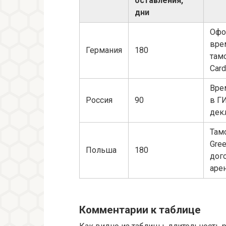
оставления,
дни
Офо
вре
Германия
180
там
Card
Вре
Россия
90
в Г
дек
Там
Gree
Польша
180
дог
аре
Комментарии к таблице