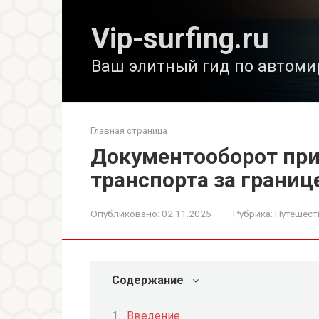
Перейти
к
Vip-surfing.ru
контенту
Ваш элитный гид по автоми
Главная страница
Документооборот при
транспорта за границ
Опубликовано:
02.11.2025
Рубрика:
Путешест
Содержание
Введение