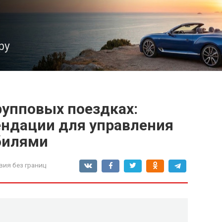
ру
рупповых поездках:
ендации для управления
билями
вия без границ