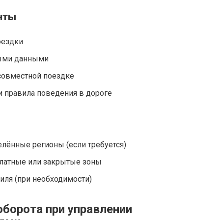
нты
оездки
ными данными
совместной поездке
и правила поведения в дороге
лённые регионы (если требуется)
платные или закрытые зоны
иля (при необходимости)
борота при управлении