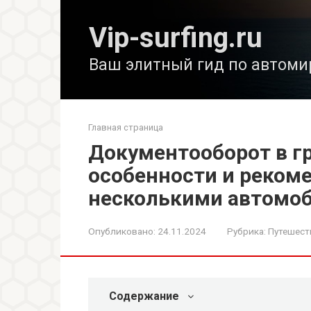
Перейти
к
Vip-surfing.ru
контенту
Ваш элитный гид по автоми
Главная страница
Документооборот в г
особенности и реком
несколькими автомо
Опубликовано:
24.11.2024
Рубрика:
Путешест
Содержание