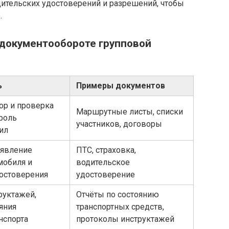
дительских удостоверений и разрешений, чтобы
.
в документообороте групповой
ь
Примеры документов
ор и проверка
Маршрутные листы, списки
роль
участников, договоры
ил
ъявление
ПТС, страховка,
мобиля и
водительское
достоверения
удостоверение
руктажей,
Отчёты по состоянию
яния
транспортных средств,
нспорта
протоколы инструктажей