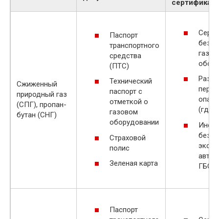
сертификат
Серти
Паспорт
безоп
транспортного
газов
средства
обор
(ПТС)
Разре
Технический
Сжиженный
перев
паспорт с
природный газ
опасн
отметкой о
(СПГ), пропан-
(где 
газовом
бутан (СНГ)
оборудовании
Инстр
безоп
Страховой
экспл
полис
автом
Зеленая карта
ГБО
Паспорт