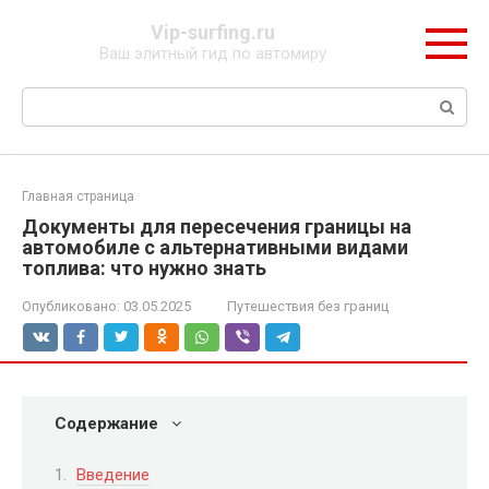
Перейти
Vip-surfing.ru
к
Ваш элитный гид по автомиру
контенту
Поиск:
Главная страница
Документы для пересечения границы на
автомобиле с альтернативными видами
топлива: что нужно знать
Опубликовано:
03.05.2025
Путешествия без границ
Содержание
Введение