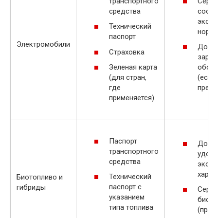
транспортного
Серти
средства
соотв
эколо
Технический
норм
паспорт
Электромобили
Докум
Страховка
заряд
Зеленая карта
обор
(для стран,
(если
где
преду
применяется)
Паспорт
Докум
транспортного
удост
средства
эколо
харак
Технический
Биотопливо и
паспорт с
гибриды
Серти
указанием
биото
типа топлива
(при