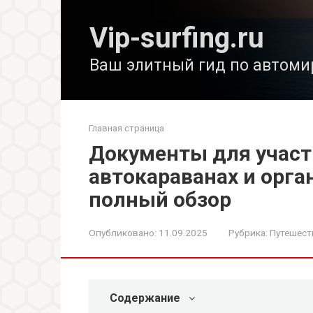
Перейти
к
Vip-surfing.ru
контенту
Ваш элитный гид по автоми
Главная страница
Документы для учас
автокараванах и орга
полный обзор
Опубликовано:
11.09.2025
Рубрика:
Путешест
Содержание