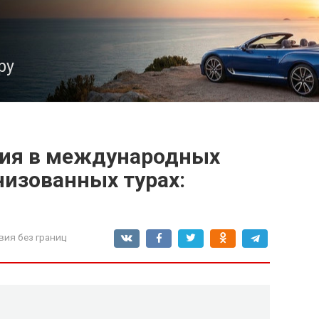
ру
тия в международных
низованных турах:
вия без границ