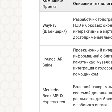
Компания/
Описание технолог
Проект
Разработчик гологр
WayRay
HUD и боковых окон 
(Швейцария)
интерактивные карт
достопримечательн
Проекционный инте
информацией о бли
Hyundai AR
памятниках, музеях и
Guide
интеграция с голос
помощником
Большой панорамны
Mercedes-
системой дополнен
Benz MBUX
реальности для бок
Hyperscreen
и лобового стекла