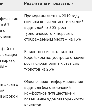
ии
Результаты и показатели
Проведены тесты в 2019 году,
афических
снизили количество отвлечений
с AR,
водителей на 20%, рост
ы с
туристического интереса к
остями
отображаемым местам на 15%
рфейс с
В пилотных испытаниях на
злежащих
Корейском полуострове отмечен
 парках,
рост положительных отзывов
овым
туристов на 25%
Обеспечивает информирование
й экран с
водителя без отвлечений,
ной
комфортное путешествие и
овых окон
повышение удовлетворенности
клиентов