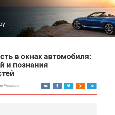
ру
сть в окнах автомобиля:
й и познания
стей
ии Роскоши