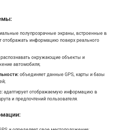
емы:
иальные полупрозрачные экраны, встроенные в
ут отображать информацию поверх реального
распознавать окружающие объекты и
жение автомобиля;
льности:
объединяет данные GPS, карты и базы
ей;
:
адаптирует отображаемую информацию в
шрута и предпочтений пользователя.
рмации:
GPS и определяет свое местоположение;