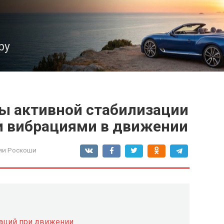
ру
ы активной стабилизации
 и вибрациями в движении
ии Роскоши
раций при движении