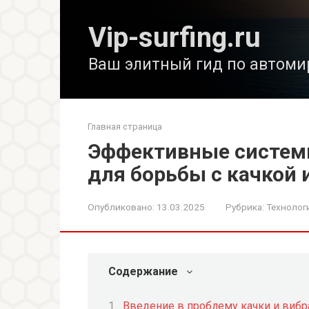
Перейти
к
Vip-surfing.ru
контенту
Ваш элитный гид по автоми
Главная страница
Эффективные систем
для борьбы с качкой
Опубликовано:
13.03.2025
Рубрика:
Технолог
Содержание
Введение в проблему качки и виб