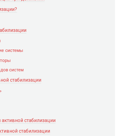
изации?
табилизации
ы
ие системы
аторы
идов систем
ной стабилизации
ь
 активной стабилизации
ктивной стабилизации