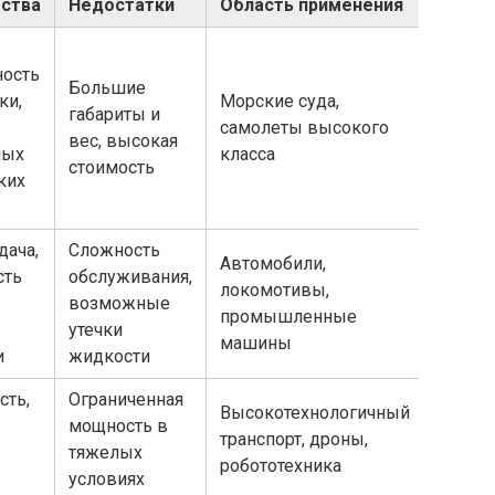
ства
Недостатки
Область применения
ость
Большие
ки,
Морские суда,
габариты и
самолеты высокого
вес, высокая
ных
класса
стоимость
ких
дача,
Сложность
Автомобили,
сть
обслуживания,
локомотивы,
возможные
промышленные
утечки
машины
и
жидкости
сть,
Ограниченная
Высокотехнологичный
мощность в
транспорт, дроны,
тяжелых
робототехника
условиях