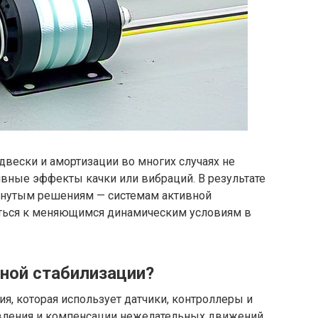
вески и амортизации во многих случаях не
вные эффекты качки или вибраций. В результате
инутым решениям — системам активной
аться к меняющимся динамическим условиям в
вной стабилизации?
ия, которая использует датчики, контроллеры и
вления и компенсации нежелательных движений