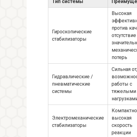
Тип системы
Преимуще
Высокая
эффективн
против кач
Гироскопические
отсутствие
стабилизаторы
значитель
механичес
потерь
Сильная от
Гидравлические /
возможно
пневматические
работы с
системы
тяжелыми
нагрузкам
Компактно
Электромеханические
высокая
стабилизаторы
скорость
реакции