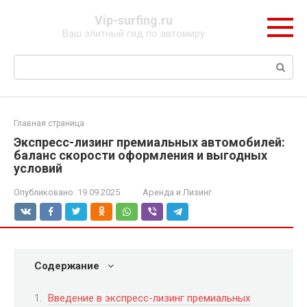
Перейти
Vip-surfing.ru
к
Ваш элитный гид по автомиру
контенту
Поиск:
Главная страница
Экспресс-лизинг премиальных автомобилей:
баланс скорости оформления и выгодных
условий
Опубликовано:
19.09.2025
Аренда и Лизинг
Содержание
Введение в экспресс-лизинг премиальных