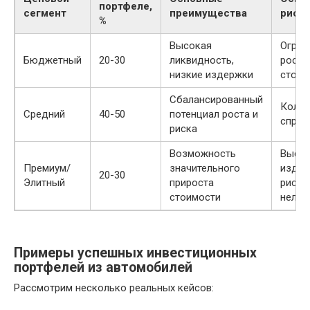
портфеле,
сегмент
преимущества
риск
%
Высокая
Огран
Бюджетный
20-30
ликвидность,
рост
низкие издержки
стоим
Сбалансированный
Колеб
Средний
40-50
потенциал роста и
спрос
риска
Возможность
Высо
Премиум/
значительного
издер
20-30
Элитный
прироста
риск
стоимости
нелик
Примеры успешных инвестиционных
портфелей из автомобилей
Рассмотрим несколько реальных кейсов: