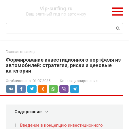
Перейти
Vip-surfing.ru
к
Ваш элитный гид по автомиру
контенту
Поиск:
Главная страница
Формирование инвестиционного портфеля из
автомобилей: стратегии, риски и ценовые
категории
Опубликовано:
01.07.2025
Коллекционирование
Содержание
Введение в концепцию инвестиционного