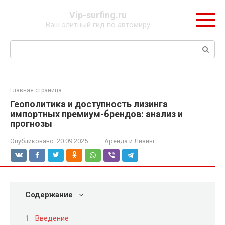
Перейти
Vip-surfing.ru
к
Ваш элитный гид по автомиру
контенту
Поиск:
Главная страница
Геополитика и доступность лизинга
импортных премиум-брендов: анализ и
прогнозы
Опубликовано:
20.09.2025
Аренда и Лизинг
Содержание
Введение