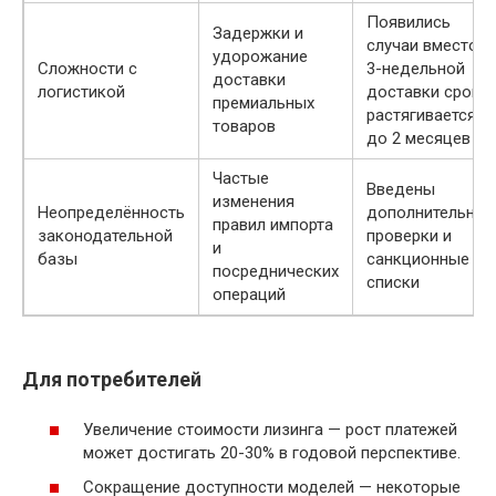
Появились
Задержки и
случаи вместо
удорожание
Сложности с
3-недельной
доставки
логистикой
доставки срок
премиальных
растягивается
товаров
до 2 месяцев
Частые
Введены
изменения
Неопределённость
дополнительные
правил импорта
законодательной
проверки и
и
базы
санкционные
посреднических
списки
операций
Для потребителей
Увеличение стоимости лизинга — рост платежей
может достигать 20-30% в годовой перспективе.
Сокращение доступности моделей — некоторые