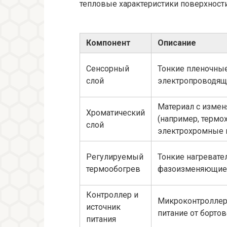
тепловые характеристики поверхности
Компонент
Описание
Сенсорный
Тонкие пленочные
слой
электропроводящ
Материал с изме
Хроматический
(например, термо
слой
электрохромные 
Регулируемый
Тонкие нагреват
термообогрев
фазоизменяющие
Контроллер и
Микроконтроллер
источник
питание от бортов
питания