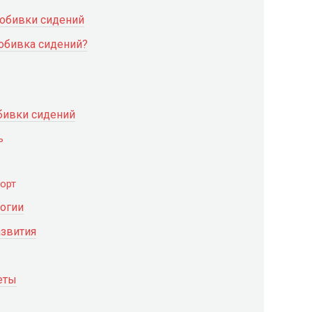
 обивки сидений
 обивка сидений?
бивки сидений
ь
орт
логии
звития
еты