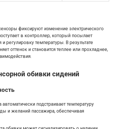
, сенсоры фиксируют изменение электрического
поступает в контроллер, который посылает
 и регулировку температуры. В результате
яет оттенок и становится теплее или прохладнее,
аимодействия.
сорной обивки сидений
ность
 автоматически подстраивает температуру
оды и желаний пассажира, обеспечивая
а обивки может сигнализировать о наличии