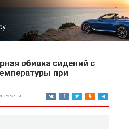
ру
рная обивка сидений с
температуры при
ии Роскоши