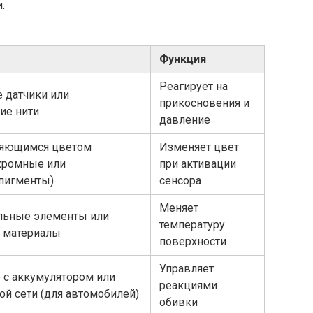
.
Функция
Реагирует на
 датчики или
прикосновения и
ие нити
давление
няющимся цветом
Изменяет цвет
хромные или
при активации
пигменты)
сенсора
Меняет
ельные элементы или
температуру
 материалы
поверхности
Управляет
 с аккумулятором или
реакциями
ой сети (для автомобилей)
обивки