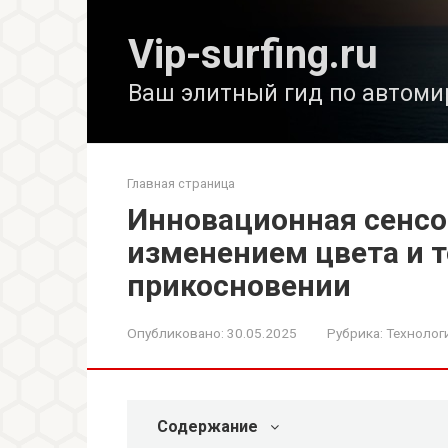
Перейти
к
Vip-surfing.ru
контенту
Ваш элитный гид по автоми
Главная страница
Инновационная сенсо
изменением цвета и 
прикосновении
Опубликовано:
30.05.2025
Рубрика:
Технолог
Содержание