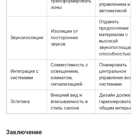
трансформировать
управлением и
зоны
автоматикой
Отдавать
предпочтение
Изоляция от
материалам с
Звукоизоляция
посторонних
высокой
звуков
звукопоглощаю
способностью
Совместимость с
Планировать
Интеграция с
освещением,
центральное
системами
климатом,
управление всем
сигнализацией
системами
Внешний вид и
Дизайн должен
Эстетика
вписываемость в
гармонировать с
стиль салона
общим интерьер
Заключение