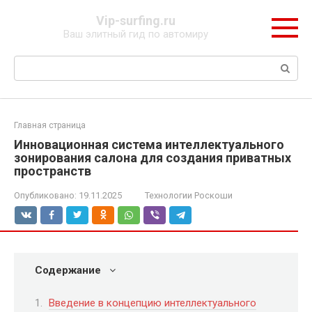
Перейти
Vip-surfing.ru
к
Ваш элитный гид по автомиру
контенту
Поиск:
Главная страница
Инновационная система интеллектуального
зонирования салона для создания приватных
пространств
Опубликовано:
19.11.2025
Технологии Роскоши
Содержание
Введение в концепцию интеллектуального