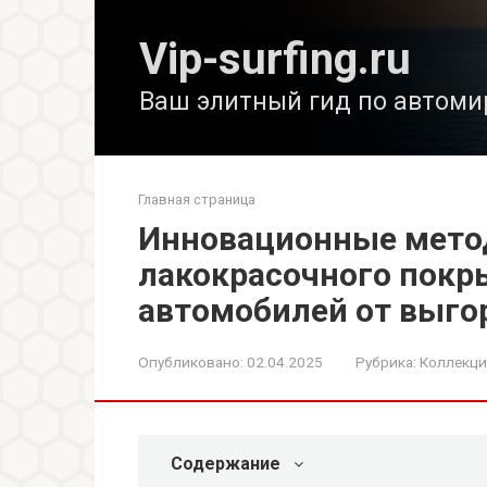
Перейти
к
Vip-surfing.ru
контенту
Ваш элитный гид по автоми
Главная страница
Инновационные мет
лакокрасочного пок
автомобилей от выго
Опубликовано:
02.04.2025
Рубрика:
Коллекц
Содержание