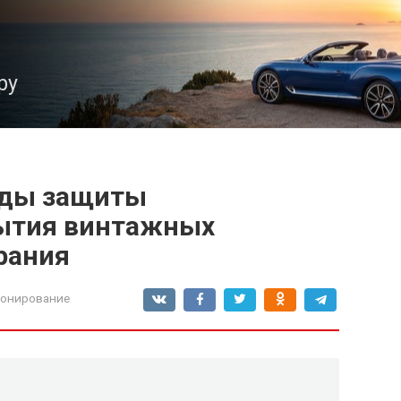
ру
оды защиты
рытия винтажных
рания
ионирование