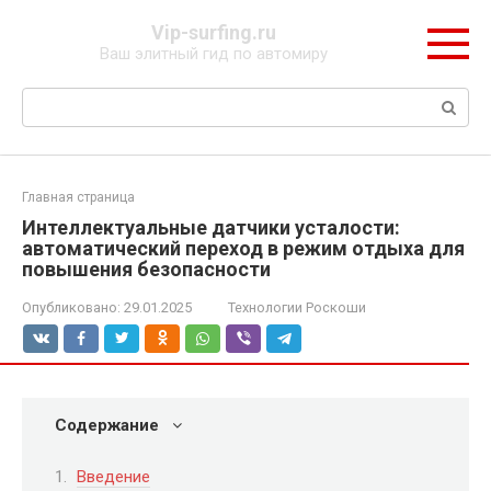
Перейти
Vip-surfing.ru
к
Ваш элитный гид по автомиру
контенту
Поиск:
Главная страница
Интеллектуальные датчики усталости:
автоматический переход в режим отдыха для
повышения безопасности
Опубликовано:
29.01.2025
Технологии Роскоши
Содержание
Введение