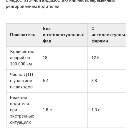
с недостаточной видимостью или несвоевременным
реагированием водителей.
Без
С
Показатель
интеллектуальных
интеллектуальны
фар
фарами
Количество
аварий на
18
12.5
100 000 км
Число ДТП
с участием
5.4
3.8
пешеходов
Реакция
водителя
при
1.8 с
1.3 с
экстренных
ситуациях