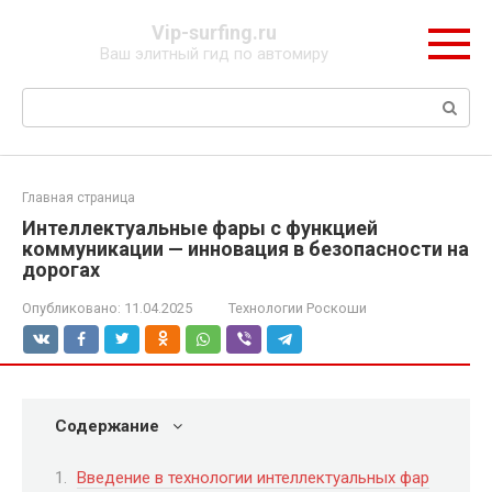
Перейти
Vip-surfing.ru
к
Ваш элитный гид по автомиру
контенту
Поиск:
Главная страница
Интеллектуальные фары с функцией
коммуникации — инновация в безопасности на
дорогах
Опубликовано:
11.04.2025
Технологии Роскоши
Содержание
Введение в технологии интеллектуальных фар