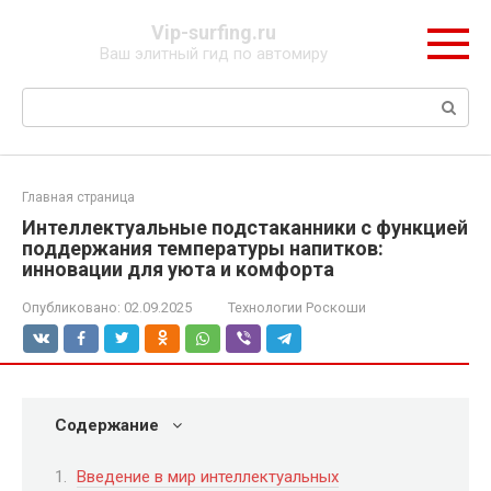
Перейти
Vip-surfing.ru
к
Ваш элитный гид по автомиру
контенту
Поиск:
Главная страница
Интеллектуальные подстаканники с функцией
поддержания температуры напитков:
инновации для уюта и комфорта
Опубликовано:
02.09.2025
Технологии Роскоши
Содержание
Введение в мир интеллектуальных