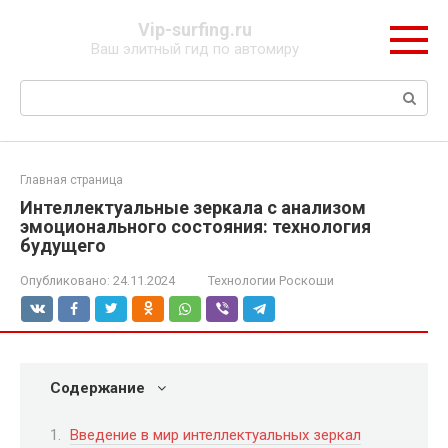
Перейти
Vip-surfing.ru
к
Ваш элитный гид по автомиру
контенту
Поиск:
Главная страница
Интеллектуальные зеркала с анализом
эмоционального состояния: технология
будущего
Опубликовано:
24.11.2024
Технологии Роскоши
Содержание
Введение в мир интеллектуальных зеркал