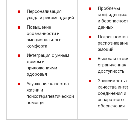
Проблемы
Персонализация
конфиденциальн
ухода и рекомендаций
и безопасности
Повышение
данных
осознанности и
Погрешности в
эмоционального
распознавании
комфорта
эмоций
Интеграция с умным
Высокая стоимос
домом и
ограниченная
приложениями
доступность
здоровья
Зависимость от
Улучшение качества
качества интерне
жизни и
соединения и
психотерапевтической
аппаратного
помощи
обеспечения