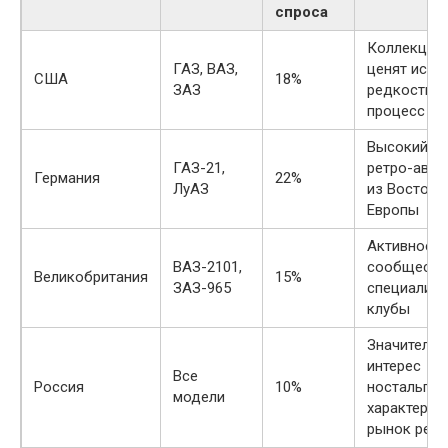
спроса
Коллекцио
ГАЗ, ВАЗ,
ценят исто
США
18%
ЗАЗ
редкость, 
процесс им
Высокий сп
ГАЗ-21,
ретро-авт
Германия
22%
ЛуАЗ
из Восточн
Европы
Активное
ВАЗ-2101,
сообществ
Великобритания
15%
ЗАЗ-965
специализ
клубы
Значитель
интерес
Все
Россия
10%
ностальгич
модели
характера,
рынок рест