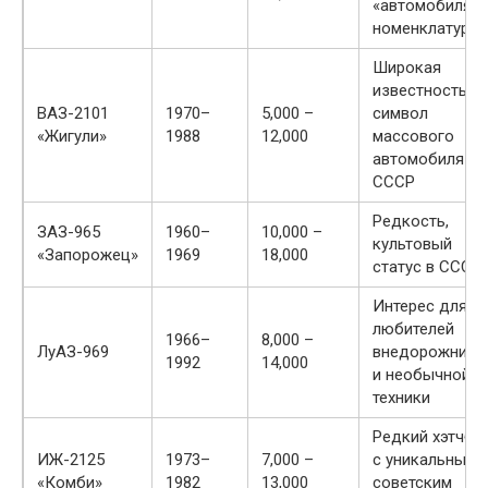
«автомобиля
номенклатуры
Широкая
известность,
ВАЗ-2101
1970–
5,000 –
символ
«Жигули»
1988
12,000
массового
автомобиля
СССР
Редкость,
ЗАЗ-965
1960–
10,000 –
культовый
«Запорожец»
1969
18,000
статус в СССР
Интерес для
любителей
1966–
8,000 –
ЛуАЗ-969
внедорожнико
1992
14,000
и необычной
техники
Редкий хэтчбе
ИЖ-2125
1973–
7,000 –
с уникальным
«Комби»
1982
13,000
советским