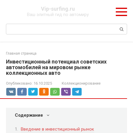
Перейти
Vip-surfing.ru
к
Ваш элитный гид по автомиру
контенту
Поиск:
Главная страница
Инвестиционный потенциал советских
автомобилей на мировом рынке
коллекционных авто
Опубликовано:
16.10.2025
Коллекционирование
Содержание
Введение в инвестиционный рынок