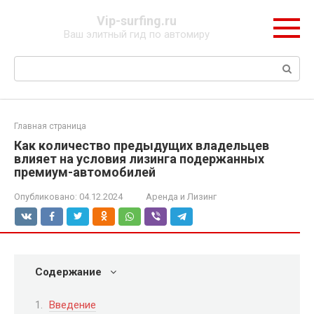
Перейти
Vip-surfing.ru
к
Ваш элитный гид по автомиру
контенту
Поиск:
Главная страница
Как количество предыдущих владельцев
влияет на условия лизинга подержанных
премиум-автомобилей
Опубликовано:
04.12.2024
Аренда и Лизинг
Содержание
Введение