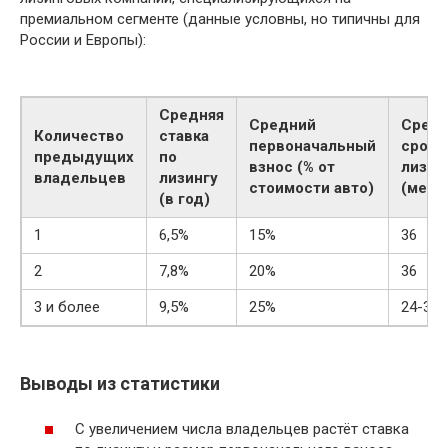
премиальном сегменте (данные условны, но типичны для
России и Европы):
Средняя
Средний
Сред
Количество
ставка
первоначальный
срок
предыдущих
по
взнос (% от
лизин
владельцев
лизингу
стоимости авто)
(мес.)
(в год)
1
6,5%
15%
36
2
7,8%
20%
36
3 и более
9,5%
25%
24-30
Выводы из статистики
С увеличением числа владельцев растёт ставка