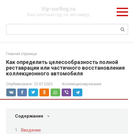
Перейти
Vip-surfing.ru
к
Ваш элитный гид по автомиру
контенту
Поиск:
Главная страница
Как определить целесообразность полной
реставрации или частичного восстановления
коллекционного автомобиля
Опубликовано:
12.07.2025
Коллекционирование
Содержание
Введение