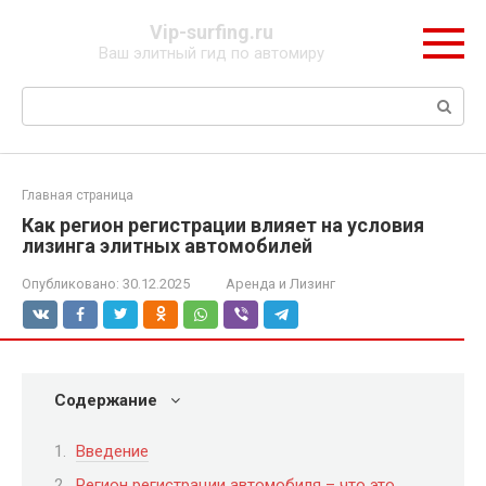
Перейти
Vip-surfing.ru
к
Ваш элитный гид по автомиру
контенту
Поиск:
Главная страница
Как регион регистрации влияет на условия
лизинга элитных автомобилей
Опубликовано:
30.12.2025
Аренда и Лизинг
Содержание
Введение
Регион регистрации автомобиля – что это