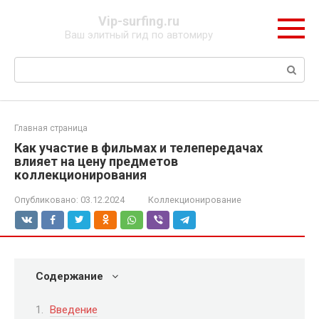
Перейти
Vip-surfing.ru
к
Ваш элитный гид по автомиру
контенту
Поиск:
Главная страница
Как участие в фильмах и телепередачах
влияет на цену предметов
коллекционирования
Опубликовано:
03.12.2024
Коллекционирование
Содержание
Введение